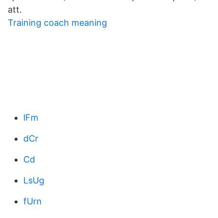
att.
Training coach meaning
lFm
dCr
Cd
LsUg
fUrn